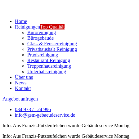
Home
Reinigungen
Top Qualität
Büroreinigung
Bürogebäude
Glas- & Fensterreinigung
Privathaushalt-Reinigung
Praxisreinigung
Restaurant-Reinigung
Treppenhausreinigung
Unterhaltsreinigung
Über uns
News
Kontakt
Angebot anfragen
034 973 / 124 996
info@gsm-gebaeudeservice.de
Info: Aus Franzis-Putzteufelchen wurde Gebäudeservice Montag
Info: Aus Franzis-Putzteufelchen wurde Gebäudeservice Montag